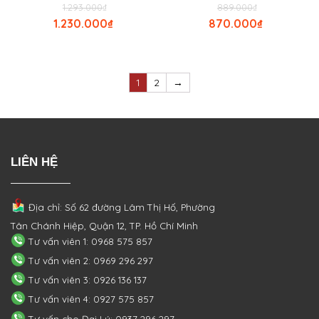
1.293.000
₫
889.000
₫
1.230.000
₫
870.000
₫
1
2
→
LIÊN HỆ
Địa chỉ: Số 62 đường Lâm Thị Hố, Phường
Tân Chánh Hiệp, Quận 12, TP. Hồ Chí Minh
Tư vấn viên 1: 0968 575 857
Tư vấn viên 2: 0969 296 297
Tư vấn viên 3: 0926 136 137
Tư vấn viên 4: 0927 575 857
Tư vấn cho Đại Lý: 0937 296 297