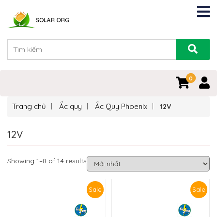
0
0
Trang chủ
Ắc quy
Ắc Quy Phoenix
12V
12V
Showing 1–8 of 14 results
Sale
Sale