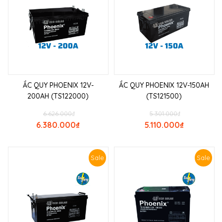
ẮC QUY PHOENIX 12V-
ẮC QUY PHOENIX 12V-150AH
200AH (TS122000)
(TS121500)
6.626.000
₫
5.301.000
₫
6.380.000
₫
5.110.000
₫
Sale
Sale