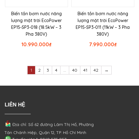
Biến tần bơm nước năng
Biến tần bơm nước năng
lượng mặt trời EcoPower
lượng mặt trời EcoPower
EP15-SP3-018 (18.5kW – 3
EP15-SP3-011 (11kW – 3 Pha
Pha 380V)
380V)
10.990.000
₫
7.990.000
₫
1
2
3
4
…
40
41
42
→
LIÊN HỆ
Địa chỉ: Số 62 đường Lâm Thị Hố, Phường
Tân Chánh Hiệp, Quận 12, TP. Hồ Chí Minh