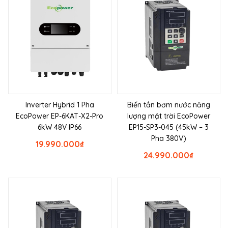
Inverter Hybrid 1 Pha
Biến tần bơm nước năng
EcoPower EP-6KAT-X2-Pro
lượng mặt trời EcoPower
6kW 48V IP66
EP15-SP3-045 (45kW – 3
Pha 380V)
19.990.000
₫
24.990.000
₫