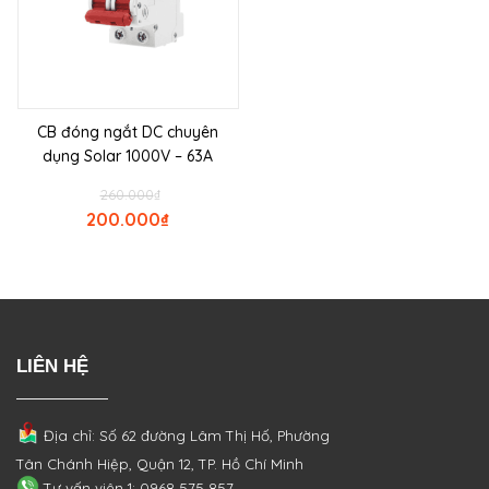
CB đóng ngắt DC chuyên
dụng Solar 1000V – 63A
260.000
₫
200.000
₫
LIÊN HỆ
Địa chỉ: Số 62 đường Lâm Thị Hố, Phường
Tân Chánh Hiệp, Quận 12, TP. Hồ Chí Minh
Tư vấn viên 1: 0968 575 857