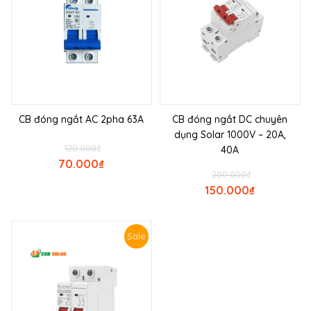
CB đóng ngắt AC 2pha 63A
CB đóng ngắt DC chuyên
dụng Solar 1000V – 20A,
120.000
₫
40A
70.000
₫
200.000
₫
150.000
₫
Sale