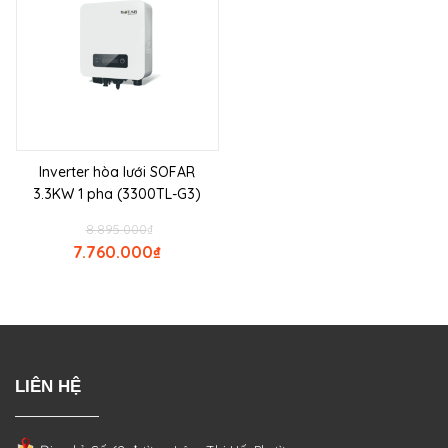
Inverter hòa lưới SOFAR
3.3KW 1 pha (3300TL-G3)
8.895.000
₫
7.760.000
₫
LIÊN HỆ