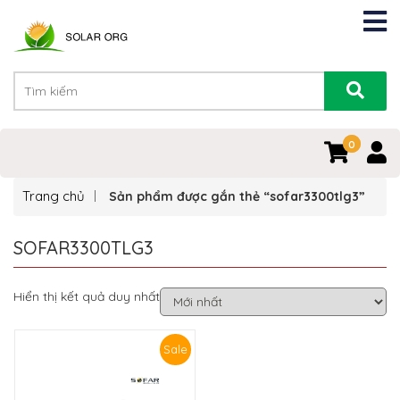
0
0
Trang chủ
Sản phẩm được gắn thẻ “sofar3300tlg3”
SOFAR3300TLG3
Hiển thị kết quả duy nhất
Sale