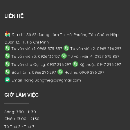
LIÊN HỆ
Địa chỉ: Số 62 đường Lâm Thị Hố, Phường
Tân Chánh Hiệp,
Quận 12, TP. Hồ Chí Minh
Tư vấn viên 1: 0968 575 857
Tư vấn viên 2: 0969 296 297
Tư vấn viên 3: 0926 136 137
Tư vấn viên 4: 0927 575 857
Tư vấn cho Đại Lý: 0937 296 297
Kỹ thuật: 0947 296 297
Bảo hành: 0966 296 297
Hotline: 0909 296 297
Email: nangluongthegioi@gmail.com
GIỜ LÀM VIỆC
Sáng: 7:30 - 11:30
Chiều: 13:00 - 21:30
Từ Thứ 2 - Thứ 7